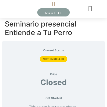
ACCEDE
EL PERRO LIMÓN
ESCUELA ONLINE EPL
SOBRE NOSOTROS
Seminario presencial
Entiende a Tu Perro
Current Status
NOT ENROLLED
Price
Closed
Get Started
This course is currently closed