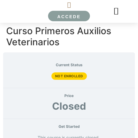
ACCEDE
EL PERRO LIMÓN
ESCUELA ONLINE EPL
SOBRE NOSOTROS
Curso Primeros Auxilios
Veterinarios
Current Status
NOT ENROLLED
Price
Closed
Get Started
This course is currently closed