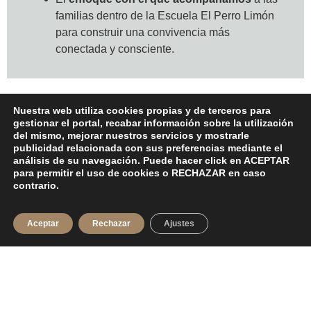
familias dentro de la Escuela El Perro Limón
para construir una convivencia más
conectada y consciente.
Este recurso nace de acompañar a familias que
Nuestra web utiliza cookies propias y de terceros para
gestionar el portal, recabar información sobre la utilización
estaban exactamente donde estás tú ahora: con
del mismo, mejorar nuestros servicios y mostrarle
dudas, con confusión, y con la sensación de que su
publicidad relacionada con sus preferencias mediante el
perro necesitaba algo distinto.
análisis de su navegación. Puede hacer click en ACEPTAR
para permitir el uso de cookies o RECHAZAR en caso
En la
Escuela El Perro Limón
llevamos años
contrario.
ayudando a personas a entender a su perro desde la
emoción, la coherencia y la lógica de la naturaleza.
Aceptar
Rechazar
Ajustes
Y esta guía recoge ese primer gesto de claridad que lo
cambia todo: ver sin distorsiones lo que realmente
está ocurriendo.