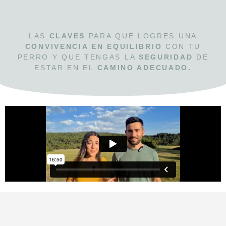
LAS
CLAVES
PARA QUE LOGRES UNA
CONVIVENCIA EN EQUILIBRIO
CON TU
PERRO Y QUE TENGAS LA
SEGURIDAD
DE
ESTAR EN EL
CAMINO ADECUADO.