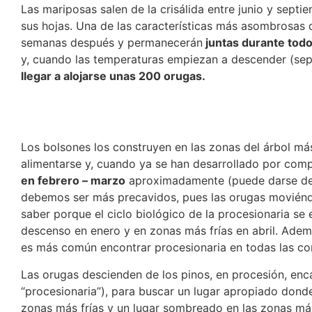
Las mariposas salen de la crisálida entre junio y septi
sus hojas. Una de las características más asombrosas 
semanas después y permanecerán
juntas durante todo 
y, cuando las temperaturas empiezan a descender (sep
llegar a alojarse unas 200 orugas.
Los bolsones los construyen en las zonas del árbol más 
alimentarse y, cuando ya se han desarrollado por compl
en febrero – marzo
aproximadamente (puede darse desd
debemos ser más precavidos, pues las orugas moviéndos
saber porque el ciclo biológico de la procesionaria s
descenso en enero y en zonas más frías en abril. Ademá
es más común encontrar procesionaria en todas las c
Las orugas descienden de los pinos, en procesión, enc
“procesionaria”), para buscar un lugar apropiado donde
zonas más frías y un lugar sombreado en las zonas más