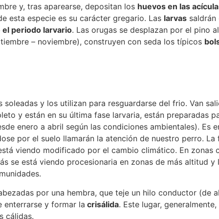
embre y, tras aparearse, depositan los
huevos en las acícula
de esta especie es su carácter gregario. Las
larvas
saldrán 
el periodo larvario
. Las orugas se desplazan por el pino a
tiembre – noviembre), construyen con seda los típicos
bol
soleadas y los utilizan para resguardarse del frio. Van sal
eto y están en su última fase larvaria, están preparadas p
e enero a abril según las condiciones ambientales). Es e
e por el suelo llamarán la atención de nuestro perro. La f
e está viendo modificado por el cambio climático. En zonas
s se está viendo procesionaria en zonas de más altitud y l
omunidades.
abezadas por una hembra, que teje un hilo conductor (de a
 enterrarse y formar la
crisálida
. Este lugar, generalmente,
 cálidas.